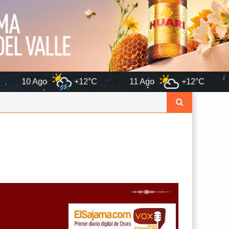
+12°C
11 Ago
+12°C
12 Ago