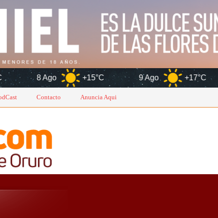
go
+15°C
9 Ago
+17°C
10 Ago
odCast
Contacto
Anuncia Aqui