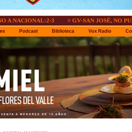
ONAL:2-3
GV-SAN JOSÉ, NO PUDO CON 
es
Podcast
Biblioteca
Vox Radio
Co