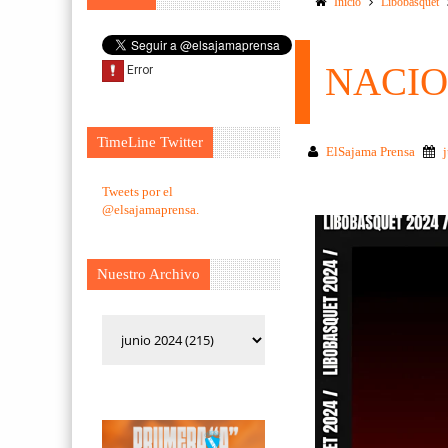
Inicio
Libobasquet
NACIO
TimeLine Twitter
ElSajama Prensa
Tweets por el
@elsajamaprensa.
Nuestro Archivo