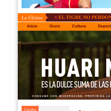
EL TIGRE NO PERDONO A NACI
Lo Último
Inicio
Oruro
Cultura
Deport
Canales