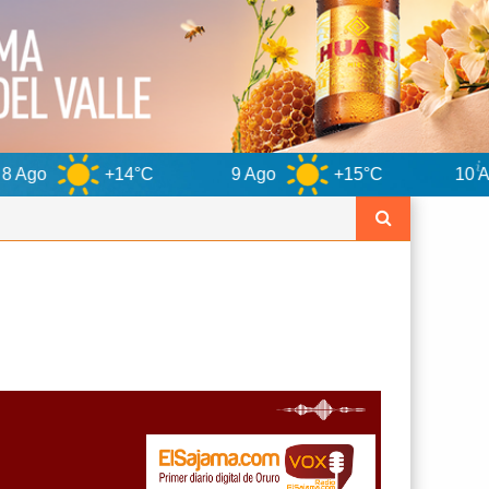
14°C
9 Ago
+15°C
10 Ago
+14°