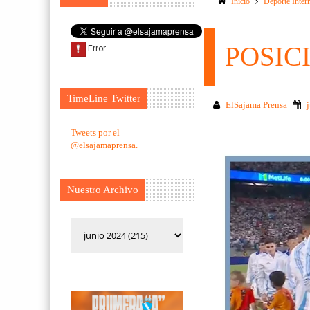
Inicio
Deporte Inter
POSIC
TimeLine Twitter
ElSajama Prensa
Tweets por el
@elsajamaprensa.
Nuestro Archivo