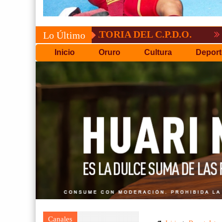
CONVOCATORIA DEL C.P.D.O.
EL TIGRE
Lo Último
Inicio
Oruro
Cultura
Deport
Canales