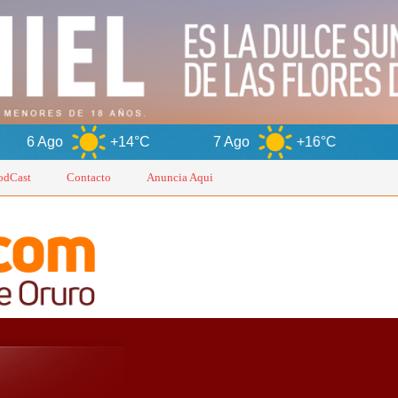
+14°C
7 Ago
+16°C
8 Ago
+
odCast
Contacto
Anuncia Aqui