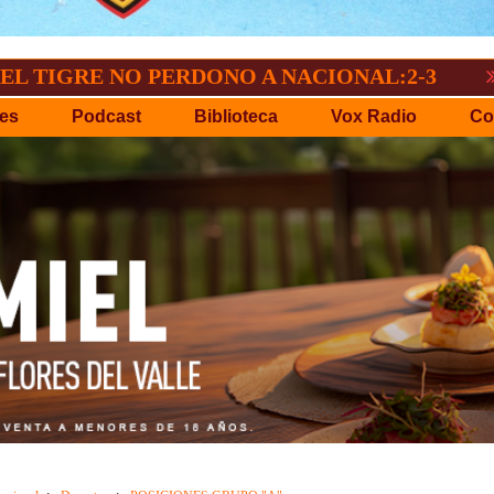
 NO PERDONO A NACIONAL:2-3
GV-SAN 
es
Podcast
Biblioteca
Vox Radio
Co