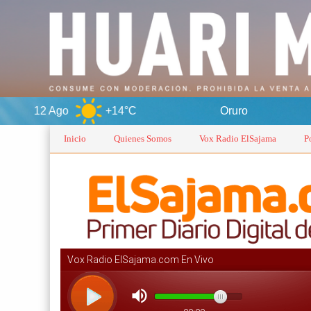
+14°C
Oruro
6 Ago
Inicio
Quienes Somos
Vox Radio ElSajama
P