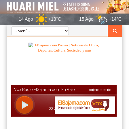
14 Ago
+13°C
15 Ago
+14°C