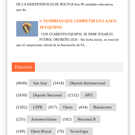
DE LA INDEPENDENCIA DE BOLIVIA Son 90 unidades educativas
que de...
TENDRÍAN QUE COMPETIR EN LA AFO
40 EQUIPOS
CON CUARENTA EQUIPOS, SE DEBE JUGAR EL
FÚTBOL ORUREÑO 2026 - Sin fecha inicio, se conoció
que el campeonato oficial de la Asociación de Fú...
Etiquetas
(4949)
San Jose
(3418)
Deporte Internacional
(1830)
Deporte Nacional
(1532)
AFO
(1502)
LFPB
(917)
Oruro
(434)
Baloncesto
(235)
Automovilismo
(182)
Nacional B
(109)
Oruro Royal
(70)
Tecnologia