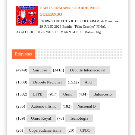
WILSERMANN, SE ABRE PASO
GOLEANDO
TORNEO DE FUTBOL DE COCHABAMBA Miércoles
29 JULIO 2026 Estadio “Félix Capriles” FINAL
AYACUCHO 0 – 5 WILSTERMANN GOL: 6´ Matias Delg...
Etiquetas
(4949)
San Jose
(3418)
Deporte Internacional
(1830)
Deporte Nacional
(1532)
AFO
(1502)
LFPB
(917)
Oruro
(434)
Baloncesto
(235)
Automovilismo
(182)
Nacional B
(109)
Oruro Royal
(70)
Tecnologia
(26)
Copa Sudamericana
(20)
CPDO