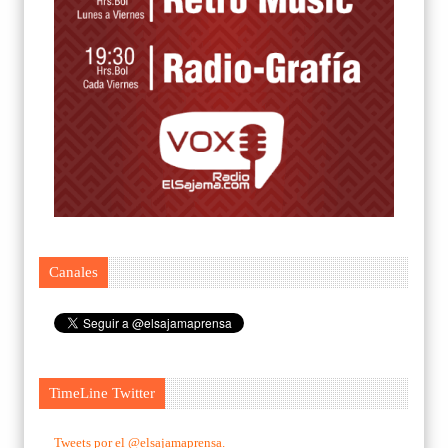
Canales
TimeLine Twitter
Tweets por el @elsajamaprensa.