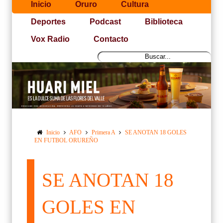
Inicio
Oruro
Cultura
Deportes
Podcast
Biblioteca
Vox Radio
Contacto
Inicio
AFO
Primera A
SE ANOTAN 18 GOLES
EN FUTBOL ORUREÑO
SE ANOTAN 18
GOLES EN