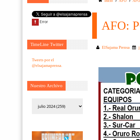
Inicio
AFO
AFO
AFO: 
TimeLine Twitter
ElSajama Prensa
Tweets por el
@elsajamaprensa.
Nuestro Archivo