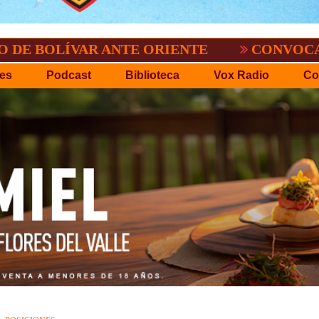
ÍVAR ANTE ORIENTE
CONVOCATORIA DEL
es
Podcast
Biblioteca
Vox Radio
Co