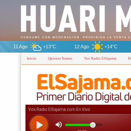
+13°C
12 Ago
+14°C
Oru
Inicio
Quienes Somos
Vox Radio ElSajama
P