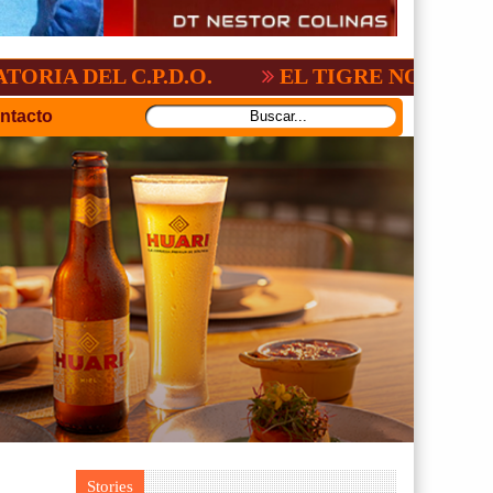
 C.P.D.O.
EL TIGRE NO PERDONO A NA
ntacto
Stories