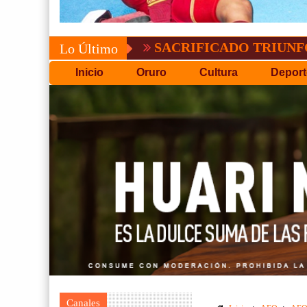
SACRIFICADO TRIUNFO DE BOL
Lo Último
Inicio
Oruro
Cultura
Deport
Canales