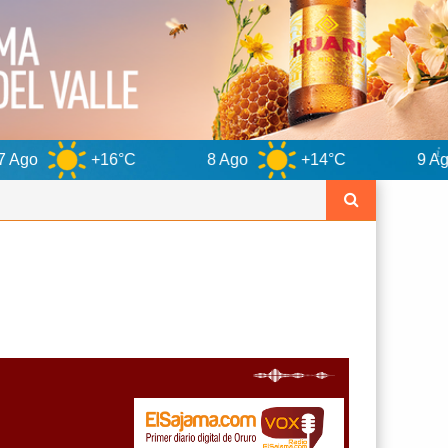
16°C
8 Ago
+14°C
9 Ago
+15°