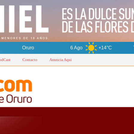
ro
6 Ago
+14°C
7 Ago
+
odCast
Contacto
Anuncia Aqui