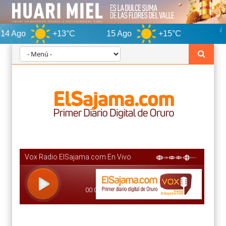
+13°C
15 Ago
+15°C
Oruro