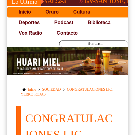
A NACIONAL:2-3
GV-SAN JOSÉ, NO PUD
Lo Último
Inicio
Oruro
Cultura
Deportes
Podcast
Biblioteca
Vox Radio
Contacto
Inicio
SOCIEDAD
CONGRATULACIONES LIC.
YERKO ROJAS
CONGRATULAC
IONES LIC.