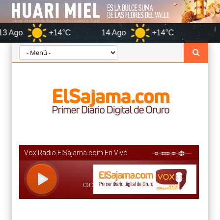
+14°C
14 Ago
+14°C
Oruro