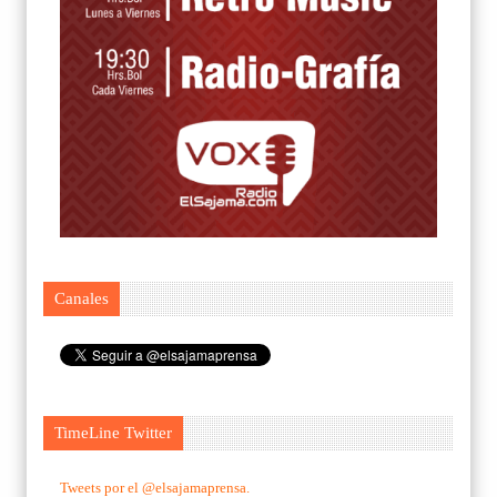
Canales
TimeLine Twitter
Tweets por el @elsajamaprensa.