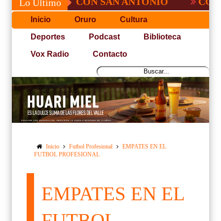
NO PUDO CON SAN ANTONIO
COPA PACE
Lo Último
Inicio
Oruro
Cultura
Deportes
Podcast
Biblioteca
Vox Radio
Contacto
Inicio
Futbol Profesional
EMPATES EN EL
FUTBOL PROFESIONAL
EMPATES EN EL
FUTBOL