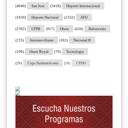
(4949)
San Jose
(3418)
Deporte Internacional
(1830)
Deporte Nacional
(1532)
AFO
(1502)
LFPB
(917)
Oruro
(434)
Baloncesto
(235)
Automovilismo
(182)
Nacional B
(109)
Oruro Royal
(70)
Tecnologia
(26)
Copa Sudamericana
(20)
CPDO