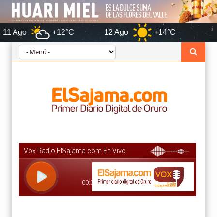
+12°C
12 Ago
+14°C
Oruro