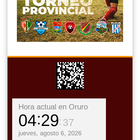
Hora actual en Oruro
04
29
38
jueves, agosto 6, 2026