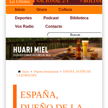
ROTA A NACIONAL 2-1
BOLIVAR DEMOST
Lo Último
Inicio
Oruro
Cultura
Deportes
Podcast
Biblioteca
Vox Radio
Contacto
Inicio
Deporte Internacional
ESPAÑA, DUEÑO DE
LA EUROCOPA
ESPAÑA,
DUEÑO DE LA