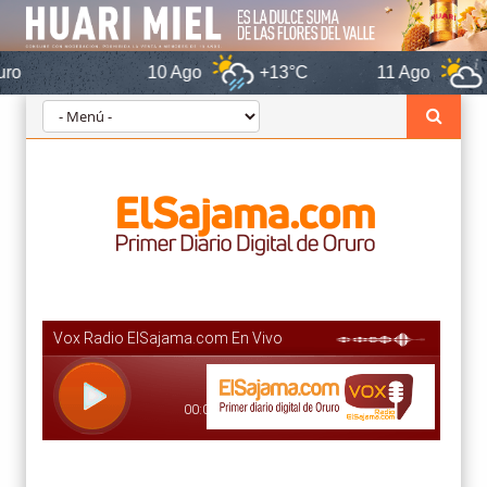
10 Ago
+13°C
11 Ago
+14°C