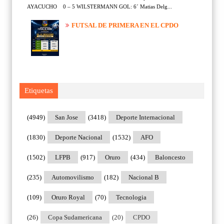
AYACUCHO 0 – 5 WILSTERMANN GOL: 6´ Matias Delg...
FUTSAL DE PRIMERA EN EL CPDO
Etiquetas
(4949)
San Jose
(3418)
Deporte Internacional
(1830)
Deporte Nacional
(1532)
AFO
(1502)
LFPB
(917)
Oruro
(434)
Baloncesto
(235)
Automovilismo
(182)
Nacional B
(109)
Oruro Royal
(70)
Tecnologia
(26)
Copa Sudamericana
(20)
CPDO