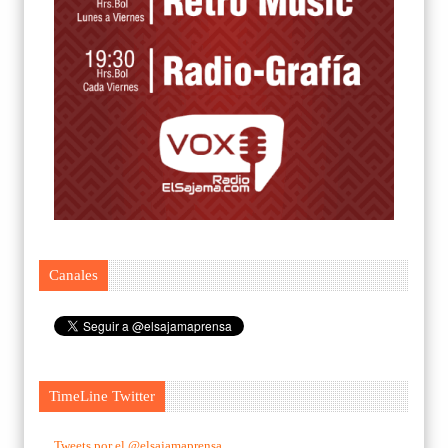
Canales
TimeLine Twitter
Tweets por el @elsajamaprensa.