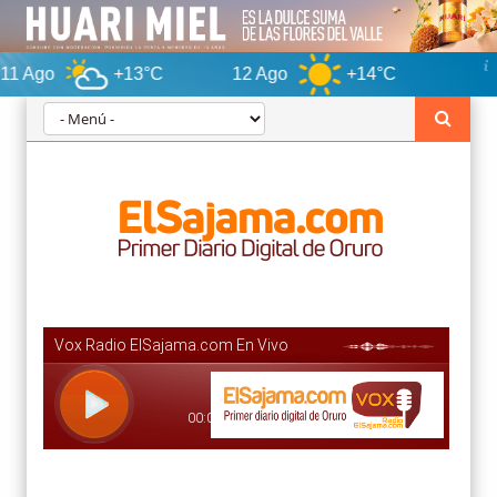
+13°C
12 Ago
+14°C
Oruro