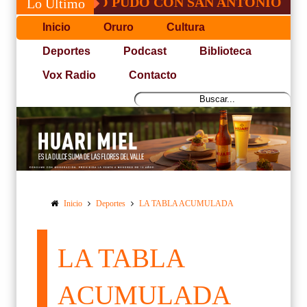
 JOSÉ, NO PUDO CON SAN ANTONIO
COP
Lo Último
Inicio
Oruro
Cultura
Deportes
Podcast
Biblioteca
Vox Radio
Contacto
Inicio
Deportes
LA TABLA ACUMULADA
LA TABLA
ACUMULADA