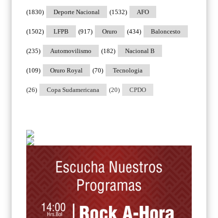
(1830)
Deporte Nacional
(1532)
AFO
(1502)
LFPB
(917)
Oruro
(434)
Baloncesto
(235)
Automovilismo
(182)
Nacional B
(109)
Oruro Royal
(70)
Tecnologia
(26)
Copa Sudamericana
(20)
CPDO