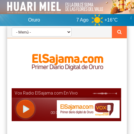
Oruro
7 Ago
+16°C
8 Ago