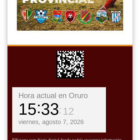
Hora actual en Oruro
15
33
13
viernes, agosto 7, 2026
ElSajama.com diario digital donde podrás encontrar información