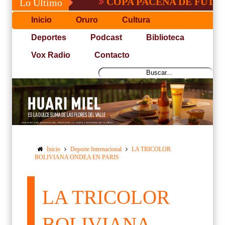
COPA PACEÑA DE FUTBOL
Lo Último
Inicio
Oruro
Cultura
Deportes
Podcast
Biblioteca
Vox Radio
Contacto
Inicio
Deporte Internacional
LA TRICOLOR
BOLIVIANA ONDEA EN PARIS
LA TRICOLOR
BOLIVIANA