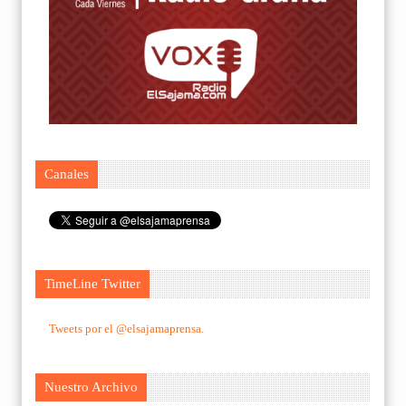
Canales
TimeLine Twitter
Tweets por el @elsajamaprensa.
Nuestro Archivo