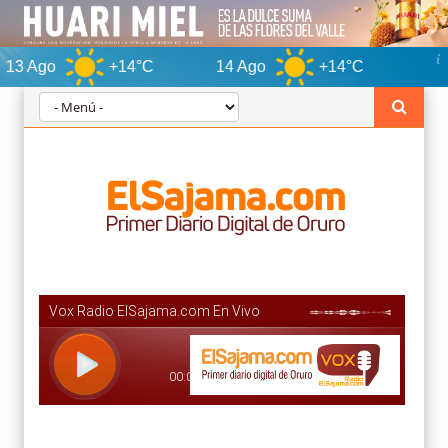
+14°C
14 Ago
+14°C
Orur