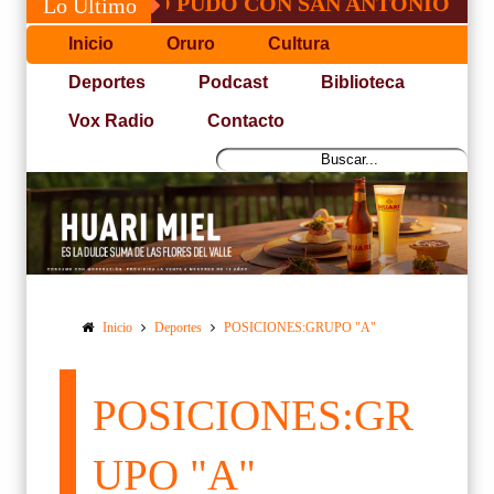
 JOSÉ, NO PUDO CON SAN ANTONIO
COP
Lo Último
Inicio
Oruro
Cultura
Deportes
Podcast
Biblioteca
Vox Radio
Contacto
Inicio
Deportes
POSICIONES:GRUPO "A"
POSICIONES:GR
UPO "A"