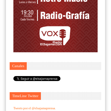
Canales
TimeLine Twitter
Tweets por el @elsajamaprensa.