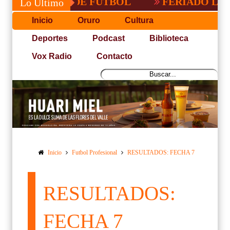
PACEÑA DE FUTBOL
FERIADO LARGO EN
Lo Último
Inicio
Oruro
Cultura
Deportes
Podcast
Biblioteca
Vox Radio
Contacto
Inicio
Futbol Profesional
RESULTADOS: FECHA 7
RESULTADOS:
FECHA 7