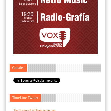
Canales
TimeLine Twitter
Tweets por el @elsajamaprensa.