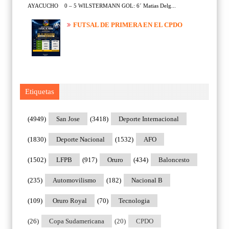
AYACUCHO 0 – 5 WILSTERMANN GOL: 6´ Matias Delg...
FUTSAL DE PRIMERA EN EL CPDO
Etiquetas
(4949)
San Jose
(3418)
Deporte Internacional
(1830)
Deporte Nacional
(1532)
AFO
(1502)
LFPB
(917)
Oruro
(434)
Baloncesto
(235)
Automovilismo
(182)
Nacional B
(109)
Oruro Royal
(70)
Tecnologia
(26)
Copa Sudamericana
(20)
CPDO