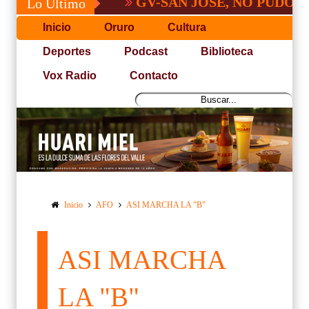
GV-SAN JOSÉ, NO PUDO CON S
Lo Último
Inicio
Oruro
Cultura
Deportes
Podcast
Biblioteca
Vox Radio
Contacto
Inicio
AFO
ASI MARCHA LA "B"
ASI MARCHA
LA "B"