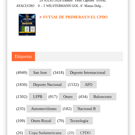
29 JULIO 2026 Estadio “Félix Capriles” FINAL
AYACUCHO 0 – 5 WILSTERMANN GOL: 6´ Matias Delg...
FUTSAL DE PRIMERA EN EL CPDO
Etiquetas
(4949)
San Jose
(3418)
Deporte Internacional
(1830)
Deporte Nacional
(1532)
AFO
(1502)
LFPB
(917)
Oruro
(434)
Baloncesto
(235)
Automovilismo
(182)
Nacional B
(109)
Oruro Royal
(70)
Tecnologia
(26)
Copa Sudamericana
(20)
CPDO