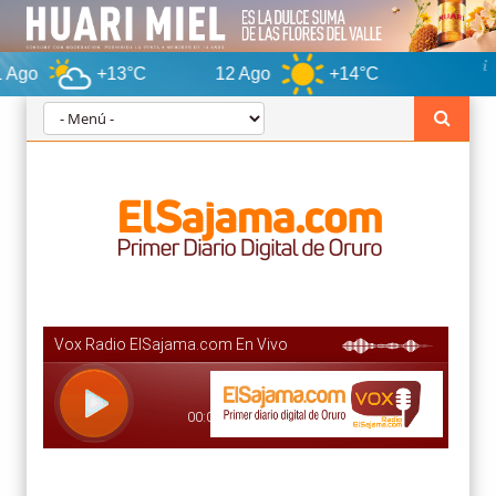
+13°C
12 Ago
+14°C
Oruro