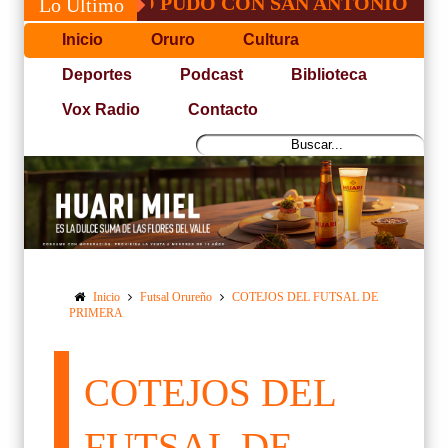
 JOSÉ, NO PUDO CON SAN ANTONIO
COP
Lo Último
Inicio
Oruro
Cultura
Deportes
Podcast
Biblioteca
Vox Radio
Contacto
Inicio
Futsal Orureño
COTEJOS DEL FUTSAL DE
PRIMERA
COTEJOS DEL
FUTSAL DE