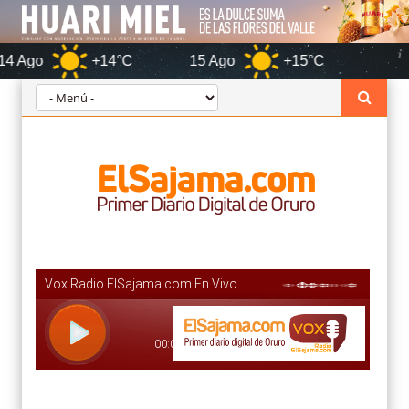
+14°C
15 Ago
+15°C
Oruro