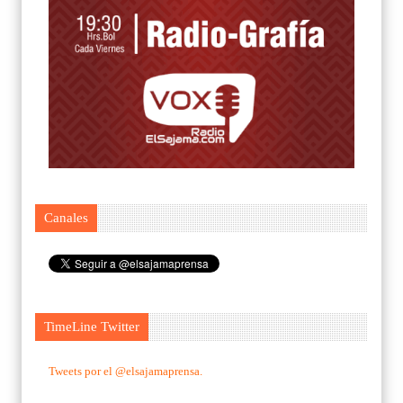
Canales
TimeLine Twitter
Tweets por el @elsajamaprensa.