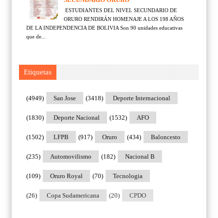
ESTUDIANTES DEL NIVEL SECUNDARIO DE
ORURO RENDIRÁN HOMENAJE A LOS 198 AÑOS
DE LA INDEPENDENCIA DE BOLIVIA Son 90 unidades educativas
que de...
Etiquetas
(4949)
San Jose
(3418)
Deporte Internacional
(1830)
Deporte Nacional
(1532)
AFO
(1502)
LFPB
(917)
Oruro
(434)
Baloncesto
(235)
Automovilismo
(182)
Nacional B
(109)
Oruro Royal
(70)
Tecnologia
(26)
Copa Sudamericana
(20)
CPDO