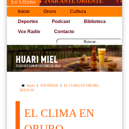
O DE BOLÍVAR ANTE ORIENTE
CONVOCAT
Lo Último
Inicio
Oruro
Cultura
Deportes
Podcast
Biblioteca
Vox Radio
Contacto
Inicio
SOCIEDAD
EL CLIMA EN ORURO-
BOLIVIA
EL CLIMA EN
ORURO-