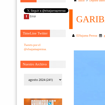
Inicio
Deporte Inter
GARIB
TimeLine Twitter
ElSajama Prensa
Tweets por el
@elsajamaprensa.
Nuestro Archivo