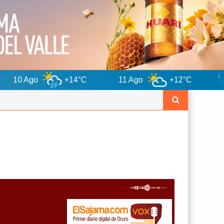
+14°C
11 Ago
+12°C
12 Ago