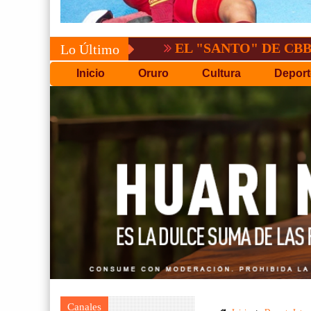
EL "SANTO" DE CBBA, DERRO
Lo Último
Inicio
Oruro
Cultura
Deport
Canales