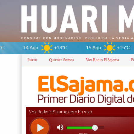
Ago
+13°C
15 Ago
+15°C
Inicio
Quienes Somos
Vox Radio ElSajama
P