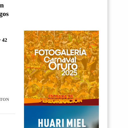
on
gos
r 42
ATON