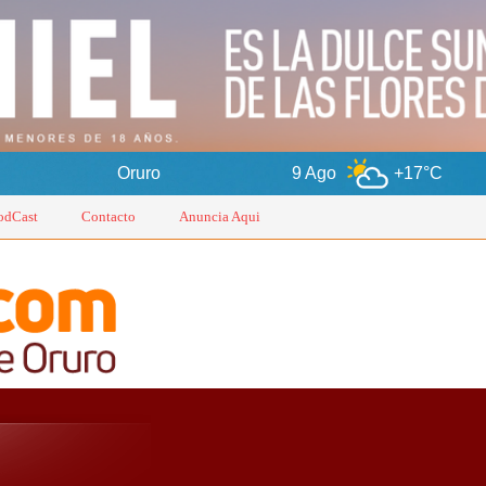
Oruro
9 Ago
+17°C
10 Ago
odCast
Contacto
Anuncia Aqui