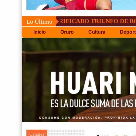
CONVOCATORIA DEL C
Lo Último
Inicio
Oruro
Cultura
Deport
Canales