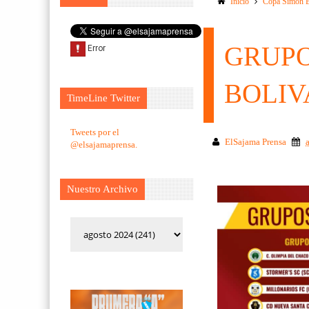
Inicio
Copa Simon B
GRUPO
BOLIV
TimeLine Twitter
Tweets por el
ElSajama Prensa
@elsajamaprensa.
Nuestro Archivo