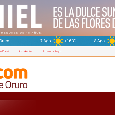
7 Ago
+16°C
8 Ago
+15°C
odCast
Contacto
Anuncia Aqui