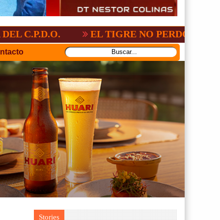
ONAL:2-3
GV-SAN JOSÉ, NO PUDO CON 
ntacto
Stories