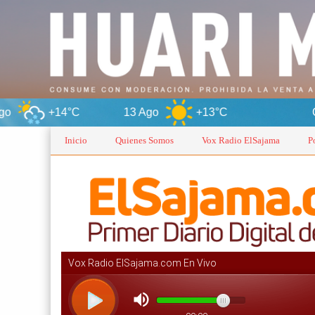
C
13 Ago
+13°C
Oruro
Inicio
Quienes Somos
Vox Radio ElSajama
P