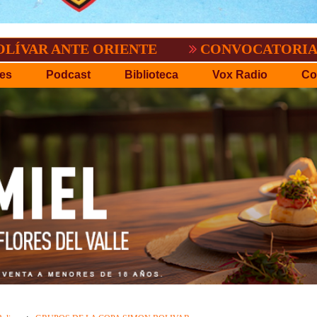
.P.D.O.
EL TIGRE NO PERDONO A NACI
es
Podcast
Biblioteca
Vox Radio
Co