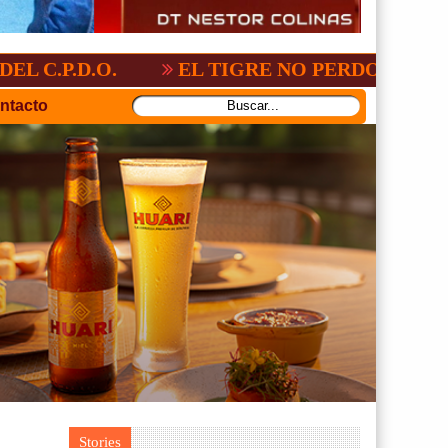
AL:2-3
GV-SAN JOSÉ, NO PUDO CON SA
ntacto
Stories