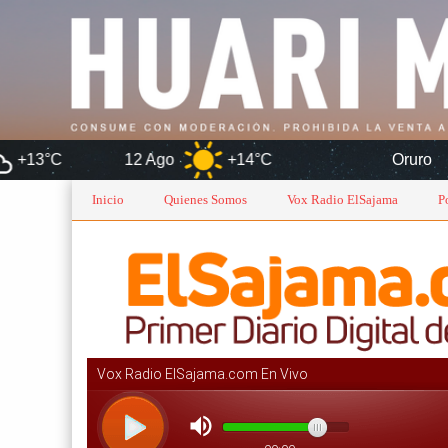
12 Ago
+14°C
Oruro
Inicio
Quienes Somos
Vox Radio ElSajama
P