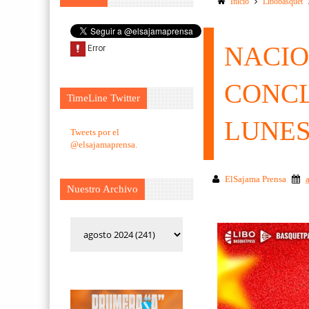
Inicio
Libobasquet
NACIO
CONCL
TimeLine Twitter
LUNES
Tweets por el
@elsajamaprensa.
ElSajama Prensa
Nuestro Archivo