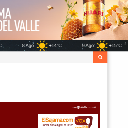
go
+14°C
9 Ago
+15°C
10 Ago