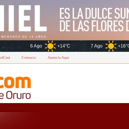
6 Ago
+14°C
7 Ago
+16°C
8 A
odCast
Contacto
Anuncia Aqui