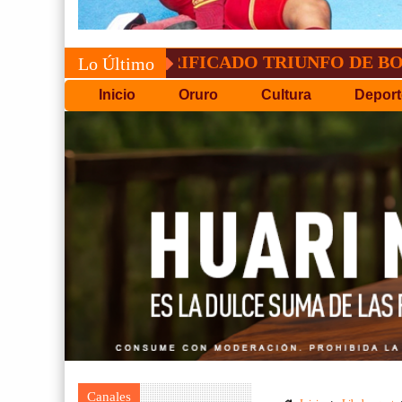
CONVOCATORIA DEL C.
Lo Último
Inicio
Oruro
Cultura
Deport
Canales