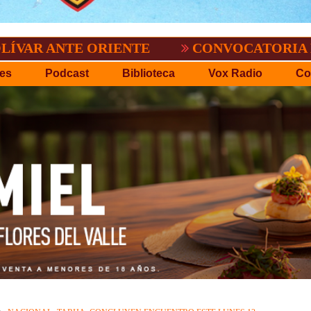
P.D.O.
EL TIGRE NO PERDONO A NACION
es
Podcast
Biblioteca
Vox Radio
Co