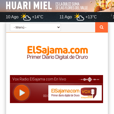
+14°C
11 Ago
+13°C
12 Ago