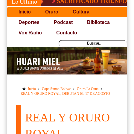
SACRIFICADO TRIUNFO DE BOLÍ
Lo Último
Inicio
Oruro
Cultura
Deportes
Podcast
Biblioteca
Vox Radio
Contacto
Inicio
Copa Simon Bolivar
Oruro La Cuna
REAL Y ORURO ROYAL, DEBUTAN EL 17 DE AGOSTO
REAL Y ORURO
ROYAL,