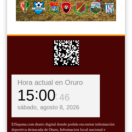
Hora actual en Oruro
15
00
47
sábado, agosto 8, 2026
ElSajama.com diario digital donde podrás encontrar información
deportiva destacada de Oruro, Informacion local nacional e