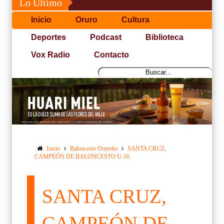
Lo Último
Inicio
Oruro
Cultura
Deportes
Podcast
Biblioteca
Vox Radio
Contacto
Inicio
Baloncesto Orureño
SANTA CRUZ,
CAMPEÓN DE BALONCESTO U-16
SANTA CRUZ,
CAMPEÓN DE