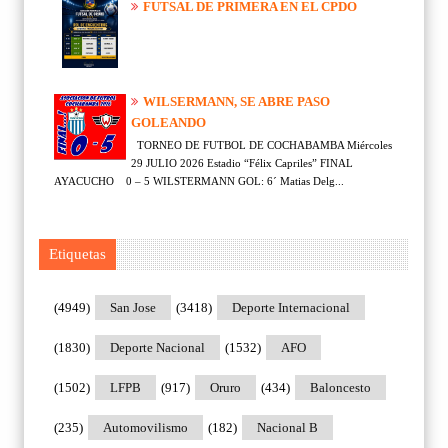
FUTSAL DE PRIMERA EN EL CPDO
WILSERMANN, SE ABRE PASO
GOLEANDO
TORNEO DE FUTBOL DE COCHABAMBA Miércoles
29 JULIO 2026 Estadio “Félix Capriles” FINAL
AYACUCHO 0 – 5 WILSTERMANN GOL: 6´ Matias Delg...
Etiquetas
(4949)
San Jose
(3418)
Deporte Internacional
(1830)
Deporte Nacional
(1532)
AFO
(1502)
LFPB
(917)
Oruro
(434)
Baloncesto
(235)
Automovilismo
(182)
Nacional B