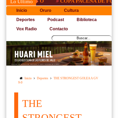
COPA PACEÑA DE FUTBOL
Lo Último
Inicio
Oruro
Cultura
Deportes
Podcast
Biblioteca
Vox Radio
Contacto
Inicio
Deportes
THE STRONGEST GOLEA A GV
9-0
THE
STRONGEST