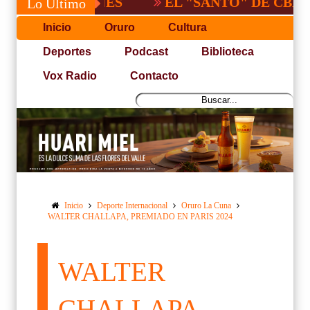
EL "SANTO" DE CBBA, DERR
Lo Último
Inicio
Oruro
Cultura
Deportes
Podcast
Biblioteca
Vox Radio
Contacto
Inicio
Deporte Internacional
Oruro La Cuna
WALTER CHALLAPA, PREMIADO EN PARIS 2024
WALTER
CHALLAPA,