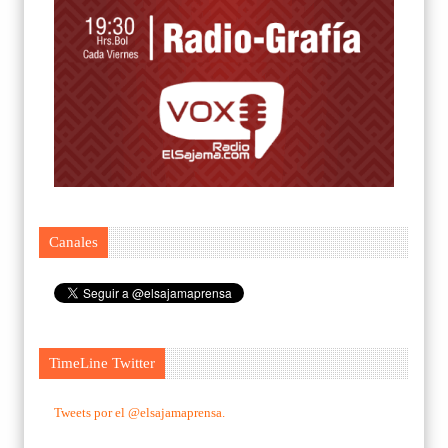
Canales
TimeLine Twitter
Tweets por el @elsajamaprensa.