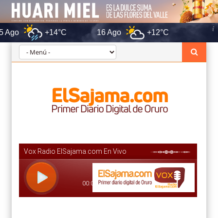
+14°C
16 Ago
+12°C
Oruro