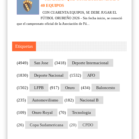
40 EQUIPOS
CON CUARENTA EQUIPOS, SE DEBE JUGAR EL
FÚTBOL ORUREÑO 2026 - Sin fecha inicio, se conoció
que el campeonato oficial de la Asociación de Fú...
Etiquetas
(4949)
San Jose
(3418)
Deporte Internacional
(1830)
Deporte Nacional
(1532)
AFO
(1502)
LFPB
(917)
Oruro
(434)
Baloncesto
(235)
Automovilismo
(182)
Nacional B
(109)
Oruro Royal
(70)
Tecnologia
(26)
Copa Sudamericana
(20)
CPDO