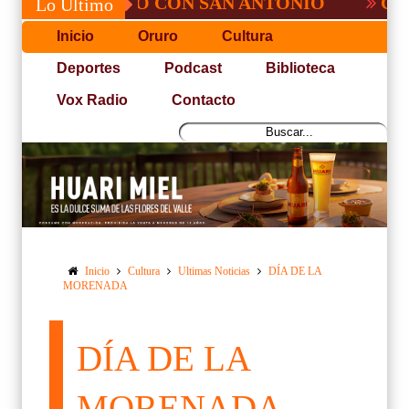
 NO PUDO CON SAN ANTONIO
COPA PACE
Lo Último
Inicio
Oruro
Cultura
Deportes
Podcast
Biblioteca
Vox Radio
Contacto
Inicio
Cultura
Ultimas Noticias
DÍA DE LA
MORENADA
DÍA DE LA
MORENADA