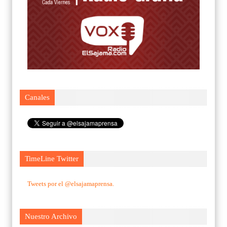
Canales
TimeLine Twitter
Tweets por el @elsajamaprensa.
Nuestro Archivo