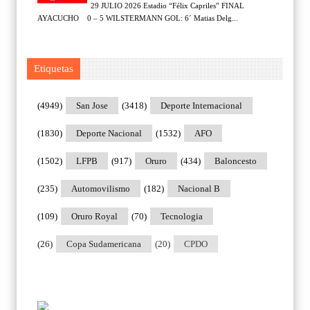
29 JULIO 2026 Estadio “Félix Capriles” FINAL
AYACUCHO 0 – 5 WILSTERMANN GOL: 6´ Matias Delg...
Etiquetas
(4949)
San Jose
(3418)
Deporte Internacional
(1830)
Deporte Nacional
(1532)
AFO
(1502)
LFPB
(917)
Oruro
(434)
Baloncesto
(235)
Automovilismo
(182)
Nacional B
(109)
Oruro Royal
(70)
Tecnologia
(26)
Copa Sudamericana
(20)
CPDO