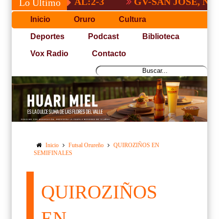
A NACIONAL:2-3
GV-SAN JOSÉ, NO PUDO
Lo Último
Inicio
Oruro
Cultura
Deportes
Podcast
Biblioteca
Vox Radio
Contacto
Inicio
Futsal Orureño
QUIROZIÑOS EN
SEMIFINALES
QUIROZIÑOS
EN