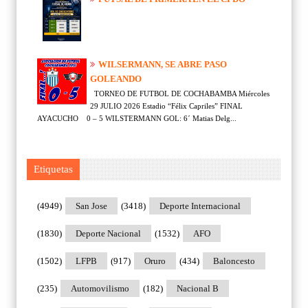
WILSERMANN, SE ABRE PASO
GOLEANDO
TORNEO DE FUTBOL DE COCHABAMBA Miércoles
29 JULIO 2026 Estadio “Félix Capriles” FINAL
AYACUCHO 0 – 5 WILSTERMANN GOL: 6´ Matias Delg...
Etiquetas
(4949)
San Jose
(3418)
Deporte Internacional
(1830)
Deporte Nacional
(1532)
AFO
(1502)
LFPB
(917)
Oruro
(434)
Baloncesto
(235)
Automovilismo
(182)
Nacional B