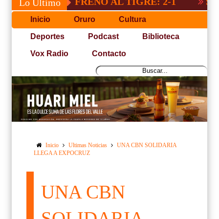
"INDE" FRENO AL TIGRE: 2-1
SACRIFICA
Lo Último
Inicio
Oruro
Cultura
Deportes
Podcast
Biblioteca
Vox Radio
Contacto
Inicio
Ultimas Noticias
UNA CBN SOLIDARIA
LLEGA A EXPOCRUZ
UNA CBN
SOLIDARIA