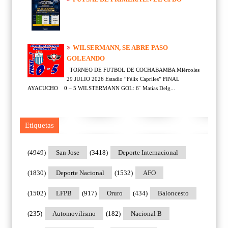
WILSERMANN, SE ABRE PASO
GOLEANDO
TORNEO DE FUTBOL DE COCHABAMBA Miércoles
29 JULIO 2026 Estadio “Félix Capriles” FINAL
AYACUCHO 0 – 5 WILSTERMANN GOL: 6´ Matias Delg...
Etiquetas
(4949)
San Jose
(3418)
Deporte Internacional
(1830)
Deporte Nacional
(1532)
AFO
(1502)
LFPB
(917)
Oruro
(434)
Baloncesto
(235)
Automovilismo
(182)
Nacional B