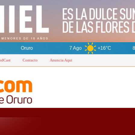
7 Ago
+16°C
8 Ago
+15°
odCast
Contacto
Anuncia Aqui