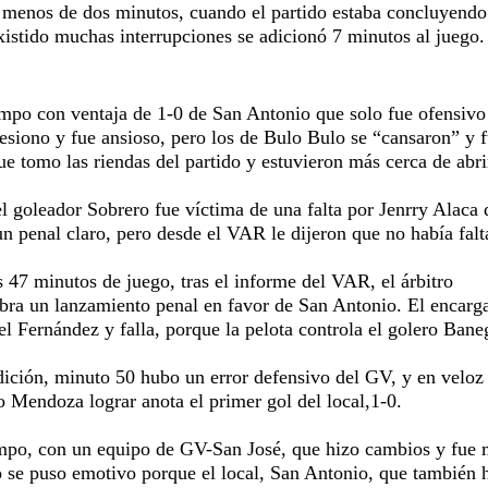
menos de dos minutos, cuando el partido estaba concluyendo
xistido muchas interrupciones se adicionó 7 minutos al juego.
empo con ventaja de 1-0 de San Antonio que solo fue ofensivo
esiono y fue ansioso, pero los de Bulo Bulo se “cansaron” y 
e tomo las riendas del partido y estuvieron más cerca de abri
l goleador Sobrero fue víctima de una falta por Jenrry Alaca 
n penal claro, pero desde el VAR le dijeron que no había falt
 47 minutos de juego, tras el informe del VAR, el árbitro
obra un lanzamiento penal en favor de San Antonio. El encarg
el Fernández y falla, porque la pelota controla el golero Bane
dición, minuto 50 hubo un error defensivo del GV, y en veloz
 Mendoza lograr anota el primer gol del local,1-0.
mpo, con un equipo de GV-San José, que hizo cambios y fue 
o se puso emotivo porque el local, San Antonio, que también 