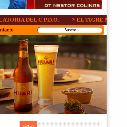
 C.P.D.O.
EL TIGRE NO PERDONO A NA
ntacto
Stories