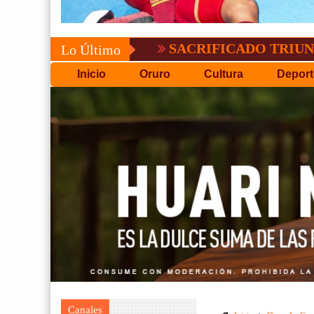
SACRIFICADO TRIUNFO DE BOL
Lo Último
Inicio
Oruro
Cultura
Deport
Canales