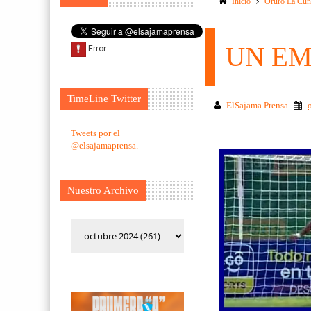
Inicio
Oruro La Cun
UN EM
TimeLine Twitter
ElSajama Prensa
Tweets por el
@elsajamaprensa.
Nuestro Archivo