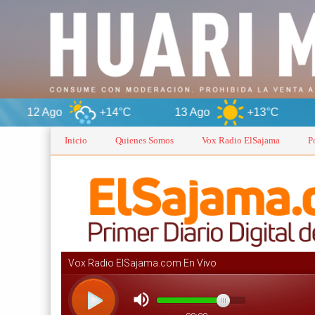
+14°C
13 Ago
+13°C
Oruro
Inicio
Quienes Somos
Vox Radio ElSajama
P