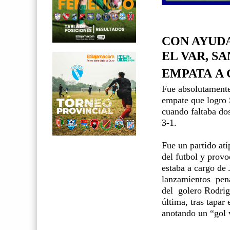
CON AYUDA
EL VAR, S
EMPATA
A 
Fue absolutamente 
empate que logro 
cuando faltaba dos
3-1.
Fue un partido at
del futbol y prov
estaba a cargo de 
lanzamientos
pen
del
golero Rodrig
última, tras tapar
anotando un “gol v