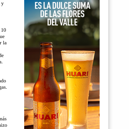
 y
 10
fue
r la
de
a.
ado
gas.
más
hizo