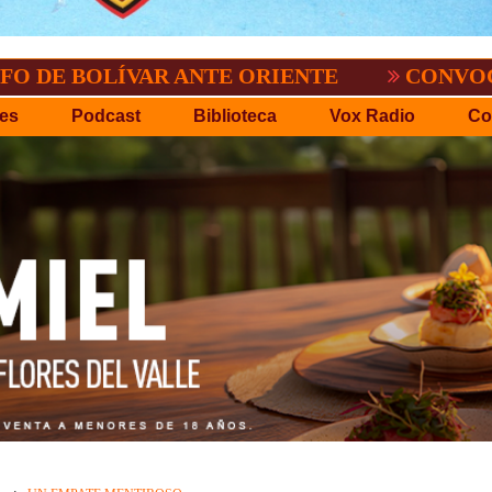
ÍVAR ANTE ORIENTE
CONVOCATORIA DEL
es
Podcast
Biblioteca
Vox Radio
Co