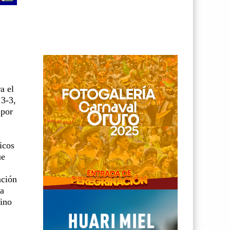
a el
 3-3,
 por
icos
ue
ación
la
mino