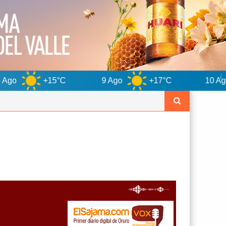
C
9 Ago
+17°C
10 Ago
+13°C