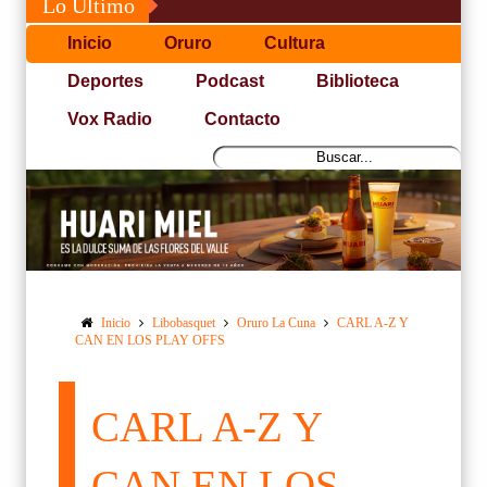
Lo Último
Inicio
Oruro
Cultura
Deportes
Podcast
Biblioteca
Vox Radio
Contacto
Inicio
Libobasquet
Oruro La Cuna
CARL A-Z Y
CAN EN LOS PLAY OFFS
CARL A-Z Y
CAN EN LOS