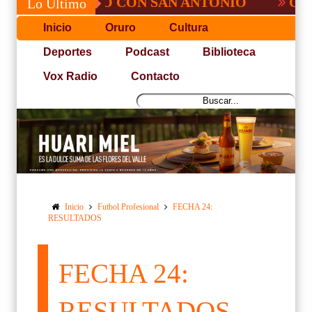
, NO PUDO CON SAN ANTONIO
COPA PAC
Lo Último
Inicio
Oruro
Cultura
Deportes
Podcast
Biblioteca
Vox Radio
Contacto
Inicio
Futbol Profesional
FECHA 24:
RESULTADOS
FECHA 24:
RESULTADOS