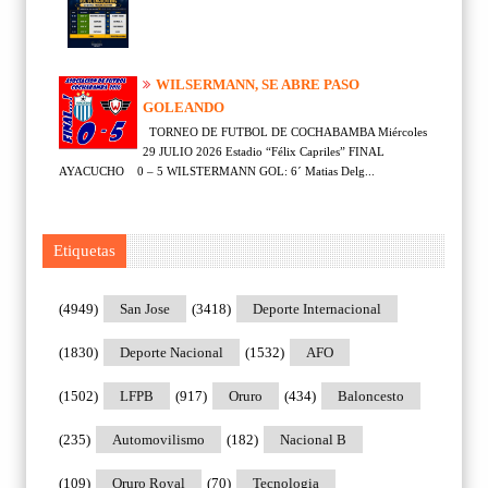
WILSERMANN, SE ABRE PASO
GOLEANDO
TORNEO DE FUTBOL DE COCHABAMBA Miércoles
29 JULIO 2026 Estadio “Félix Capriles” FINAL
AYACUCHO 0 – 5 WILSTERMANN GOL: 6´ Matias Delg...
Etiquetas
(4949)
San Jose
(3418)
Deporte Internacional
(1830)
Deporte Nacional
(1532)
AFO
(1502)
LFPB
(917)
Oruro
(434)
Baloncesto
(235)
Automovilismo
(182)
Nacional B
(109)
Oruro Royal
(70)
Tecnologia