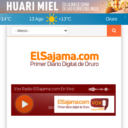
13 Ago
+13°C
Oruro