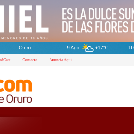
9 Ago
+17°C
10 Ago
+1
odCast
Contacto
Anuncia Aqui