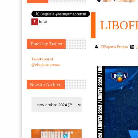
Inicio
Libobasquet
LIBOF
TimeLine Twitter
ElSajama Prensa
Tweets por el
@elsajamaprensa.
Nuestro Archivo