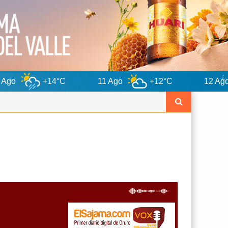
4°C
11 Ago
+12°C
12 Ago
+13°C