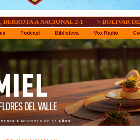
 A NACIONAL 2-1
BOLIVAR DEMOSTRO Q
es
Podcast
Biblioteca
Vox Radio
Co