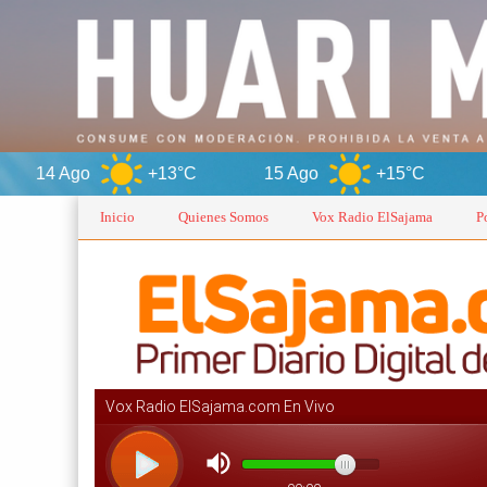
+13°C
15 Ago
+15°C
Oruro
Inicio
Quienes Somos
Vox Radio ElSajama
P