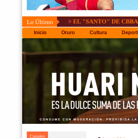
EL "SANTO" DE CBBA, DERROTA
Lo Último
Inicio
Oruro
Cultura
Deport
Canales