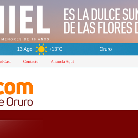
+13°C
Oruro
7 Ago
odCast
Contacto
Anuncia Aqui