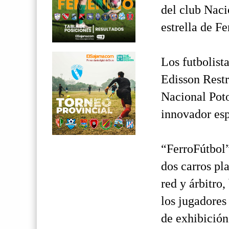
del club Naci
estrella de F
Los futbolist
Edisson Restr
Nacional Potos
innovador esp
“FerroFútbol”
dos carros pl
red y árbitro
los jugadores
de exhibición