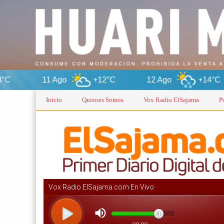
Ago
+12°C
12 Ago
+14°C
13 Ago
Inicio
Quienes Somos
Vox Radio ElSajama
P