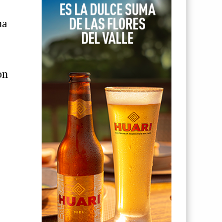
na
on