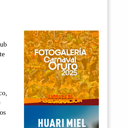
lub
te
co,
e
dos