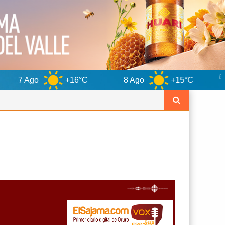
+16°C
8 Ago
+15°C
9 Ago