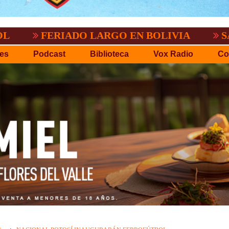
ERIADO LARGO EN BOLIVIA
SACRIFICA
es
Podcast
Biblioteca
Vox Radio
Co