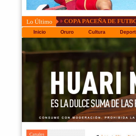
COPA PACEÑA DE FUTBOL
F
Lo Último
Inicio
Oruro
Cultura
Deport
Canales