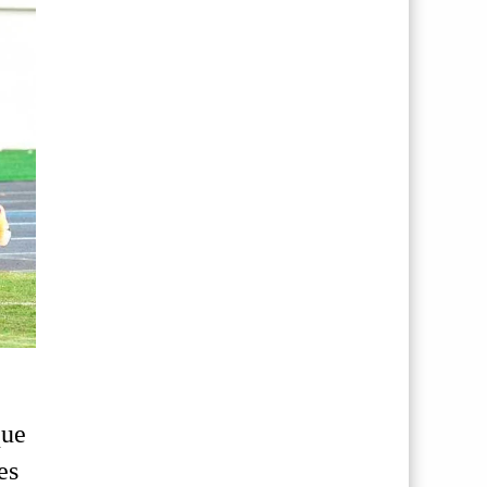
que
es