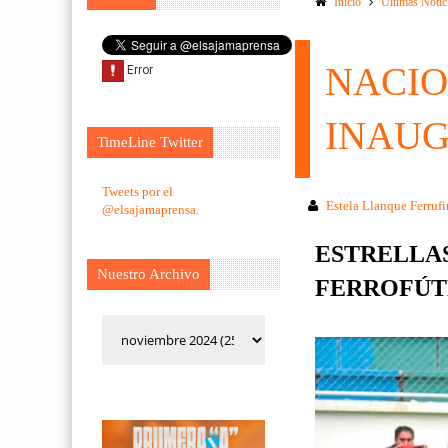
Inicio
Ultimas Notic
NACIO
INAU
TimeLine Twitter
Tweets por el
Estela Llanque Ferruf
@elsajamaprensa.
ESTRELLA
Nuestro Archivo
FERROFÚTB