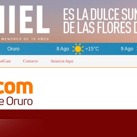
8 Ago
+15°C
9 Ago
+17°C
odCast
Contacto
Anuncia Aqui