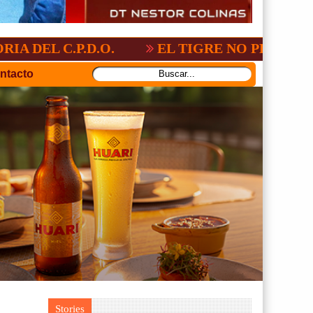
P.D.O.
EL TIGRE NO PERDONO A NACION
ntacto
Stories