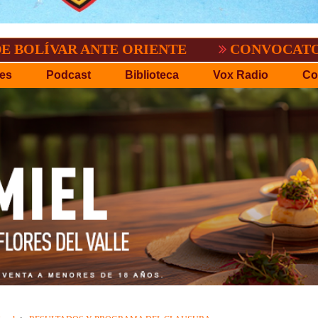
R ANTE ORIENTE
CONVOCATORIA DEL C.
es
Podcast
Biblioteca
Vox Radio
Co