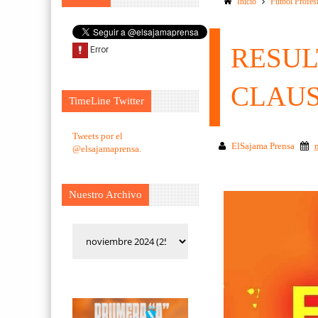
Inicio
Futbol Profes
RESUL
CLAU
TimeLine Twitter
Tweets por el
ElSajama Prensa
@elsajamaprensa.
Nuestro Archivo