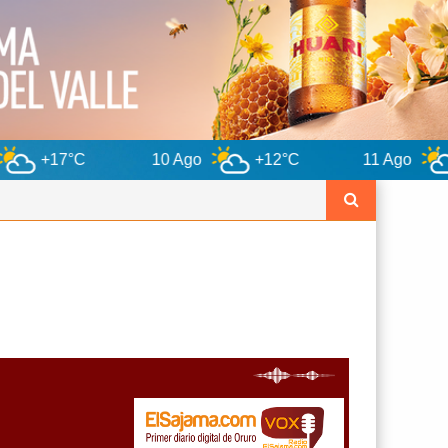
10 Ago
+12°C
11 Ago
+12°C