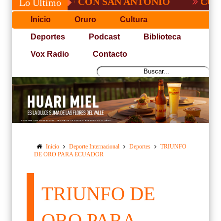
NO PUDO CON SAN ANTONIO
COPA PACEÑ
Lo Último
Inicio
Oruro
Cultura
Deportes
Podcast
Biblioteca
Vox Radio
Contacto
Inicio
Deporte Internacional
Deportes
TRIUNFO
DE ORO PARA ECUADOR
TRIUNFO DE
ORO PARA