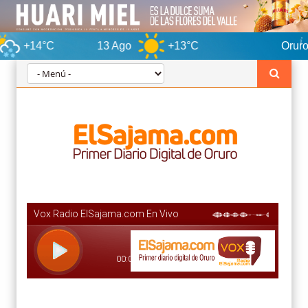
13 Ago
+13°C
Oruro