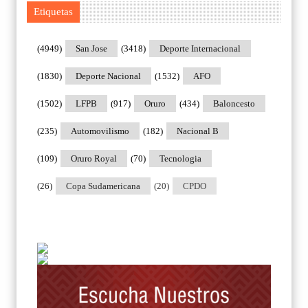
Etiquetas
(4949)
San Jose
(3418)
Deporte Internacional
(1830)
Deporte Nacional
(1532)
AFO
(1502)
LFPB
(917)
Oruro
(434)
Baloncesto
(235)
Automovilismo
(182)
Nacional B
(109)
Oruro Royal
(70)
Tecnologia
(26)
Copa Sudamericana
(20)
CPDO