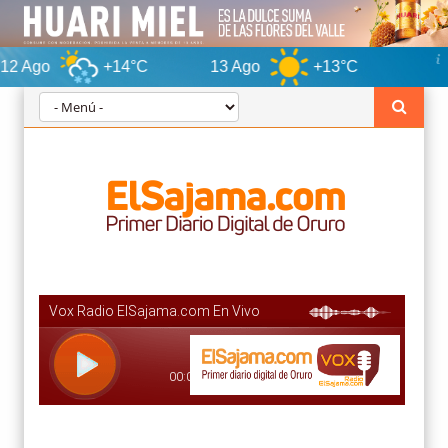
+14°C
13 Ago
+13°C
Oruro