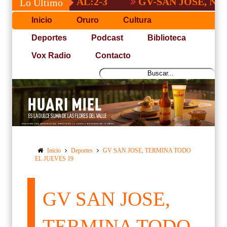
 NACIONAL:2-3
GV-SAN JOSÉ, NO PUDO
Lo Último
Inicio
Oruro
Cultura
Deportes
Podcast
Biblioteca
Vox Radio
Contacto
Inicio
Deportes
GV SAN JOSE, TERMINA TODO
EL JUEVES 19
GV SAN JOSE,
TERMINA TODO