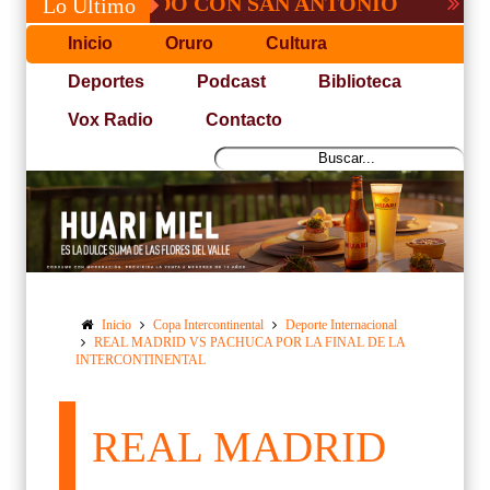
, NO PUDO CON SAN ANTONIO
COPA PA
Lo Último
Inicio
Oruro
Cultura
Deportes
Podcast
Biblioteca
Vox Radio
Contacto
Inicio
Copa Intercontinental
Deporte Internacional
REAL MADRID VS PACHUCA POR LA FINAL DE LA
INTERCONTINENTAL
REAL MADRID