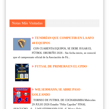
Notas Más Visitadas
TENDRÍAN QUE COMPETIR EN LA AFO
40 EQUIPOS
CON CUARENTA EQUIPOS, SE DEBE JUGAR EL
FÚTBOL ORUREÑO 2026 - Sin fecha inicio, se conoció
que el campeonato oficial de la Asociación de Fú...
FUTSAL DE PRIMERA EN EL CPDO
WILSERMANN, SE ABRE PASO
GOLEANDO
TORNEO DE FUTBOL DE COCHABAMBA Miércoles
29 JULIO 2026 Estadio “Félix Capriles” FINAL
AYACUCHO 0 – 5 WILSTERMANN GOL: 6´ Matias Delg...