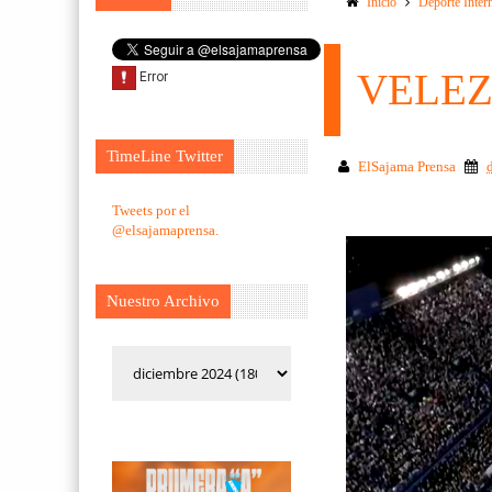
Inicio
Deporte Inter
VELEZ
TimeLine Twitter
ElSajama Prensa
Tweets por el
@elsajamaprensa.
Nuestro Archivo