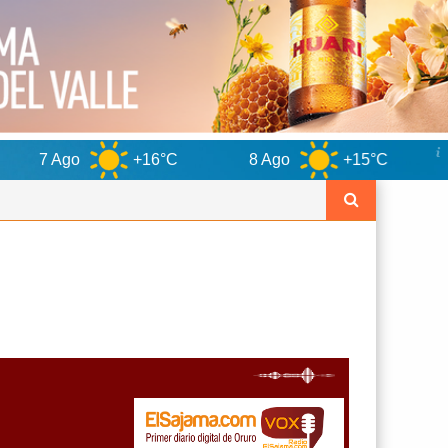
+16°C
8 Ago
+15°C
9 Ago