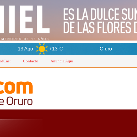
Ago
+13°C
Oruro
7 Ago
odCast
Contacto
Anuncia Aqui