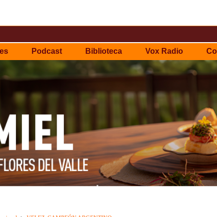
es
Podcast
Biblioteca
Vox Radio
Co