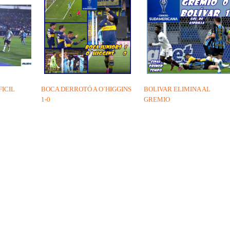
FICIL
BOCA DERROTÓ A O´HIGGINS
BOLIVAR ELIMINA AL
1-0
GREMIO