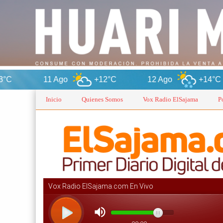
11 Ago
+12°C
12 Ago
+14°C
13 
Inicio
Quienes Somos
Vox Radio ElSajama
P