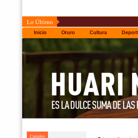
Lo Último
Inicio
Oruro
Cultura
Deport
Canales