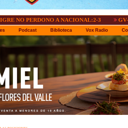
 PERDONO A NACIONAL:2-3
GV-SAN JOS
es
Podcast
Biblioteca
Vox Radio
Co