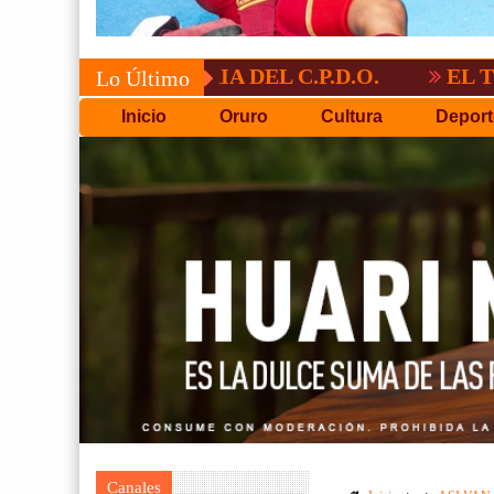
VOCATORIA DEL C.P.D.O.
EL TIGRE NO
Lo Último
Inicio
Oruro
Cultura
Deport
Canales