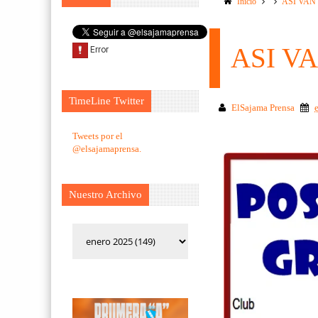
Inicio
ASI VAN
ASI V
TimeLine Twitter
ElSajama Prensa
Tweets por el
@elsajamaprensa.
Nuestro Archivo