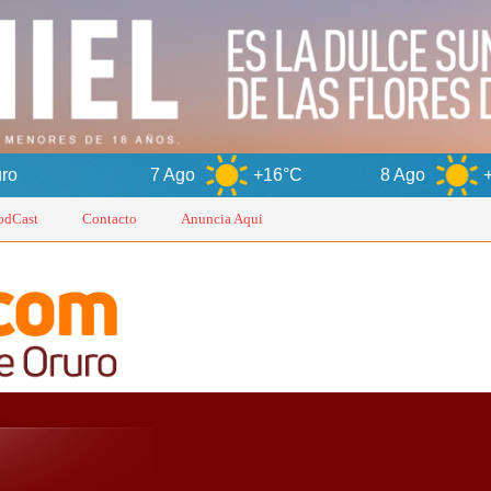
7 Ago
+16°C
8 Ago
+15°C
odCast
Contacto
Anuncia Aqui