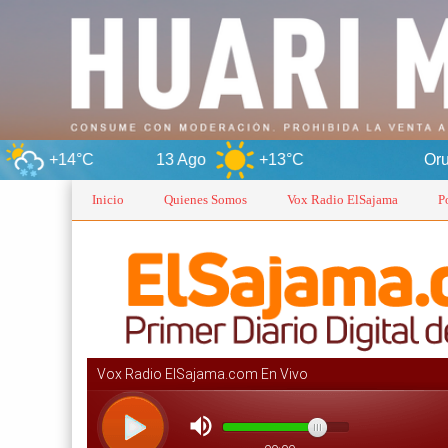
13 Ago
+13°C
Oruro
Inicio
Quienes Somos
Vox Radio ElSajama
P