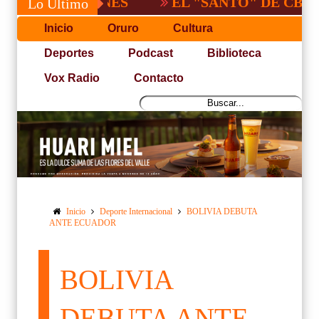
EL "SANTO" DE CBBA, DERR
Lo Último
Inicio
Oruro
Cultura
Deportes
Podcast
Biblioteca
Vox Radio
Contacto
Inicio
Deporte Internacional
BOLIVIA DEBUTA
ANTE ECUADOR
BOLIVIA
DEBUTA ANTE