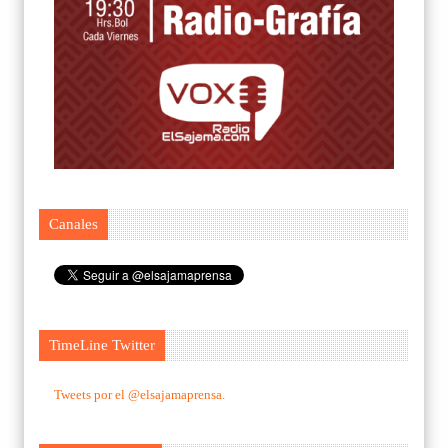
Canales
TimeLine Twitter
Tweets por el @elsajamaprensa.