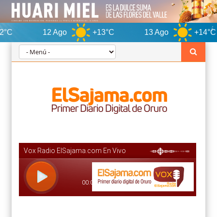
12 Ago
+13°C
13 Ago
+14°C