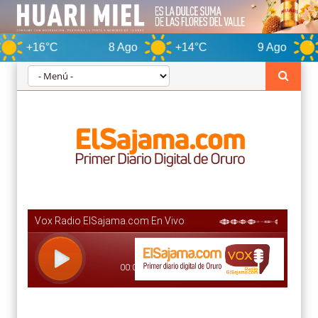
8 Ago
+14°C
9 Ago
+15°C