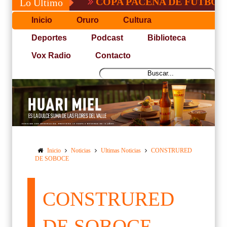
COPA PACEÑA DE FUTBOL
F
Lo Último
Inicio
Oruro
Cultura
Deportes
Podcast
Biblioteca
Vox Radio
Contacto
Inicio
Noticias
Ultimas Noticias
CONSTRURED
DE SOBOCE
CONSTRURED
DE SOBOCE