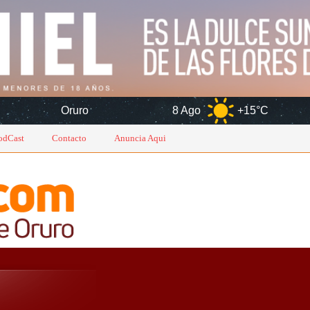
uro
8 Ago
+15°C
9 Ago
odCast
Contacto
Anuncia Aqui