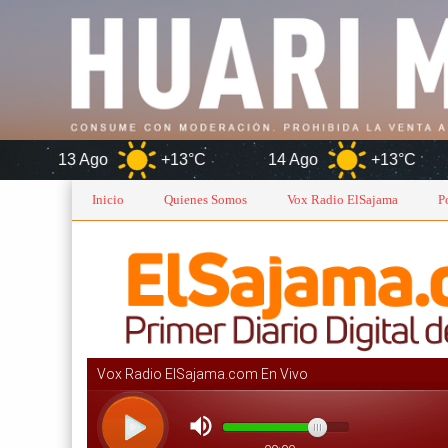
+13°C
14 Ago
+13°C
Or
Inicio
Quienes Somos
Vox Radio ElSajama
P