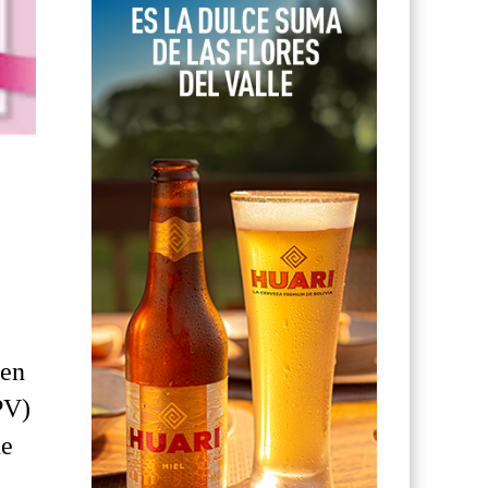
yen
PV)
de