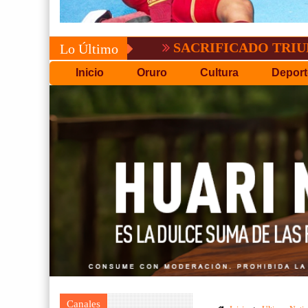
SACRIFICADO TRIUNFO DE B
Lo Último
Inicio
Oruro
Cultura
Deport
Canales