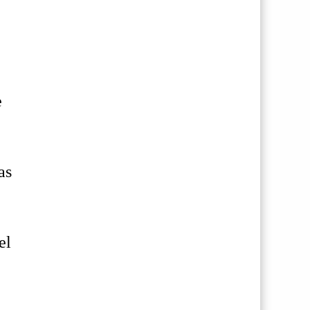
e
as
el