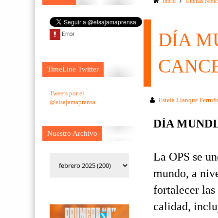
Inicio
Ultimas Notic
DÍA M
CANC
TimeLine Twitter
Tweets por el
Estela Llanque Ferruf
@elsajamaprensa.
DÍA MUND
Nuestro Archivo
La OPS se un
mundo, a nive
fortalecer las
calidad, incl