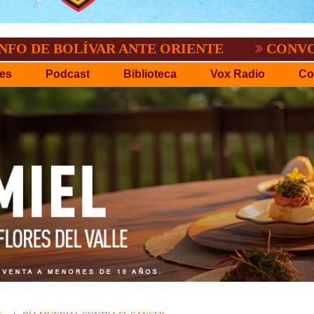
OLÍVAR ANTE ORIENTE
CONVOCATORIA D
es
Podcast
Biblioteca
Vox Radio
Co