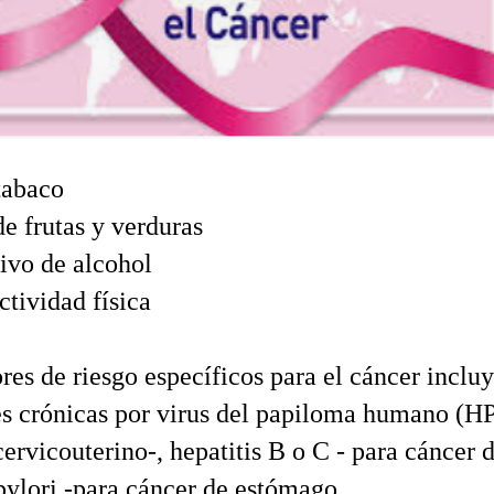
tabaco
de frutas y verduras
vo de alcohol
ctividad física
res de riesgo específicos para el cáncer inclu
es crónicas por virus del papiloma humano (H
cervicouterino-, hepatitis B o C - para cáncer 
pylori -para cáncer de estómago.