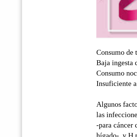
Consumo de 
Baja ingesta 
Consumo noci
Insuficiente a
Algunos facto
las infeccion
-para cáncer 
hígado-, y H 