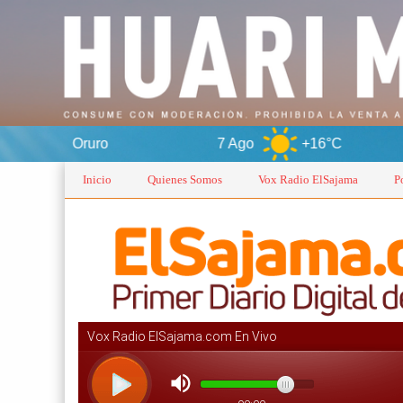
7 Ago
+16°C
8 Ago
+15°
Inicio
Quienes Somos
Vox Radio ElSajama
P