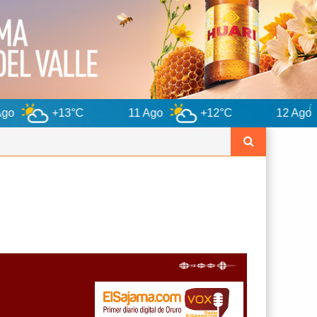
11 Ago
+12°C
12 Ago
+14°C