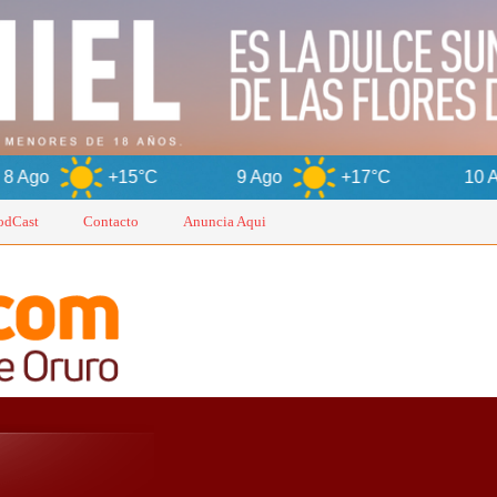
C
9 Ago
+17°C
10 Ago
+13°C
odCast
Contacto
Anuncia Aqui