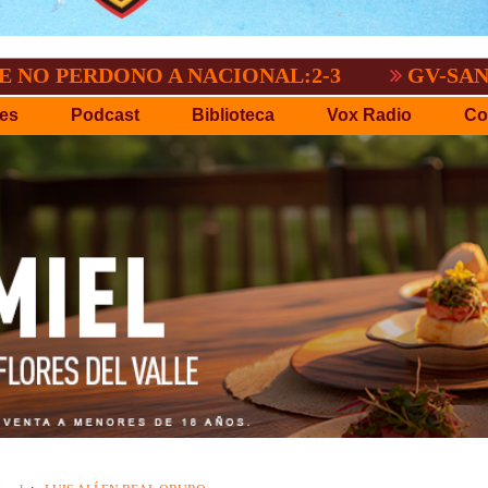
NO A NACIONAL:2-3
GV-SAN JOSÉ, NO 
es
Podcast
Biblioteca
Vox Radio
Co