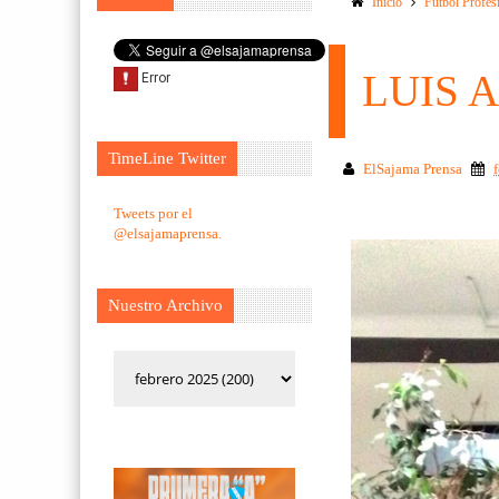
Inicio
Futbol Profes
LUIS 
TimeLine Twitter
ElSajama Prensa
Tweets por el
@elsajamaprensa.
Nuestro Archivo