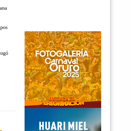
iana
ipos
jugó