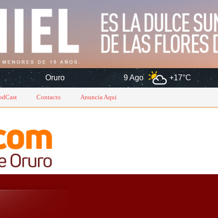
uro
9 Ago
+17°C
10 Ago
odCast
Contacto
Anuncia Aqui