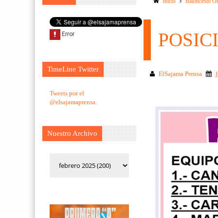
Inicio
Baloncesto O
POSIC
TimeLine Twitter
ElSajama Prensa
Tweets por el
@elsajamaprensa.
Nuestro Archivo