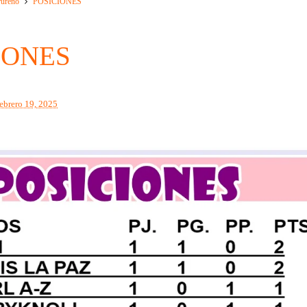
rureño
POSICIONES
IONES
febrero 19, 2025