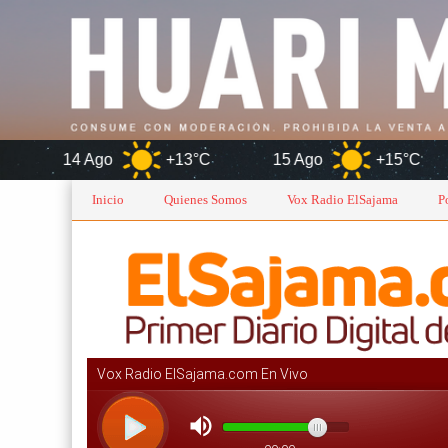
o
+13°C
15 Ago
+15°C
Or
Inicio
Quienes Somos
Vox Radio ElSajama
P