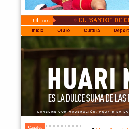
EL "SANTO" DE CBBA, DERR
Lo Último
Inicio
Oruro
Cultura
Deport
Canales