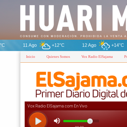
1 Ago
+12°C
12 Ago
+14°C
13 Ag
Inicio
Quienes Somos
Vox Radio ElSajama
P