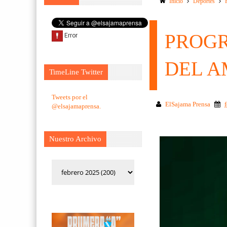
Inicio
Deportes
PROGR
DEL A
TimeLine Twitter
Tweets por el
ElSajama Prensa
@elsajamaprensa.
Nuestro Archivo