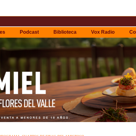
es
Podcast
Biblioteca
Vox Radio
Co