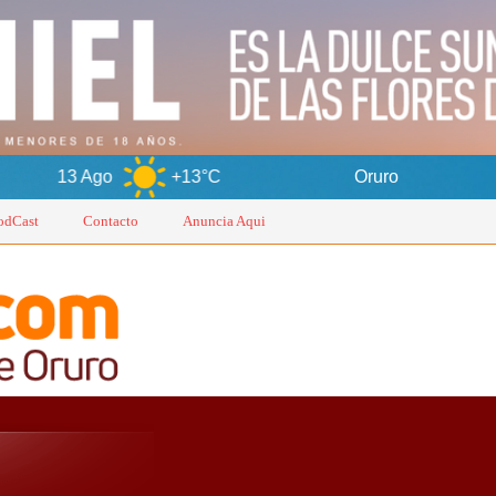
o
+13°C
Oruro
7 Ago
odCast
Contacto
Anuncia Aqui