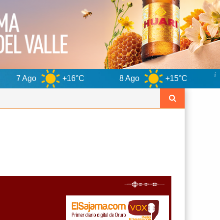
+16°C
8 Ago
+15°C
9 Ago