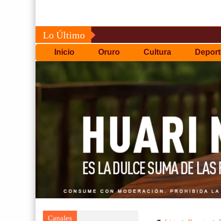
Lo Último
Inicio
Oruro
Cultura
Deport
Canales