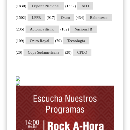
(1830)
Deporte Nacional
(1532)
AFO
(1502)
LFPB
(917)
Oruro
(434)
Baloncesto
(235)
Automovilismo
(182)
Nacional B
(109)
Oruro Royal
(70)
Tecnologia
(26)
Copa Sudamericana
(20)
CPDO