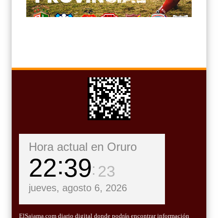
Hora actual en Oruro
22
39
25
jueves, agosto 6, 2026
ElSajama.com diario digital donde podrás encontrar información