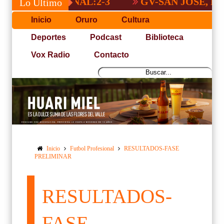
A NACIONAL:2-3
GV-SAN JOSÉ, NO PUD
Lo Último
Inicio
Oruro
Cultura
Deportes
Podcast
Biblioteca
Vox Radio
Contacto
Inicio
Futbol Profesional
RESULTADOS-FASE
PRELIMINAR
RESULTADOS-
FASE