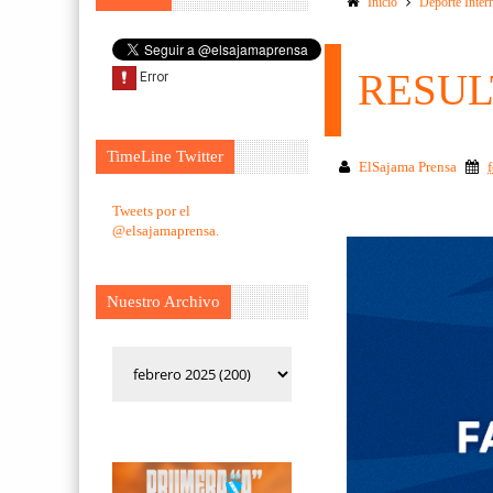
Inicio
Deporte Inter
RESUL
TimeLine Twitter
ElSajama Prensa
Tweets por el
@elsajamaprensa.
Nuestro Archivo