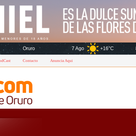
7 Ago
+16°C
8 Ago
+14
odCast
Contacto
Anuncia Aqui