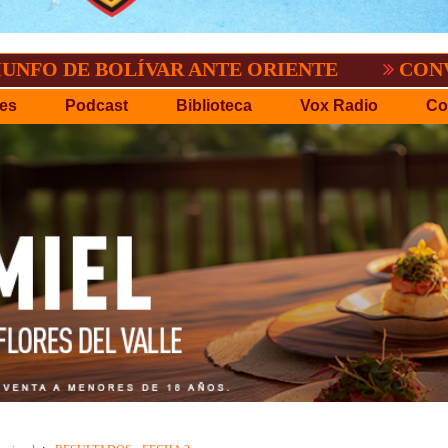
BOLÍVAR ANTE ORIENTE
CONVOCATORIA 
es
Podcast
Biblioteca
Vox Radio
Co