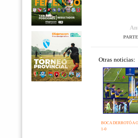
An
PART
Otras noticias:
BOCA DERROTÓ A O
1-0