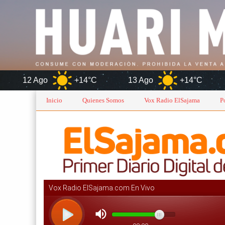
+14°C
13 Ago
+14°C
Oruro
Inicio
Quienes Somos
Vox Radio ElSajama
P