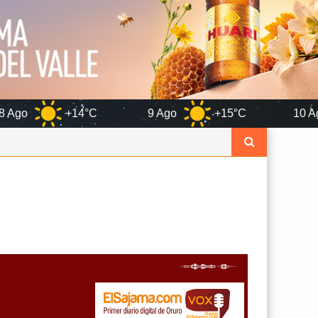
°C
9 Ago
+15°C
10 Ago
+14°C