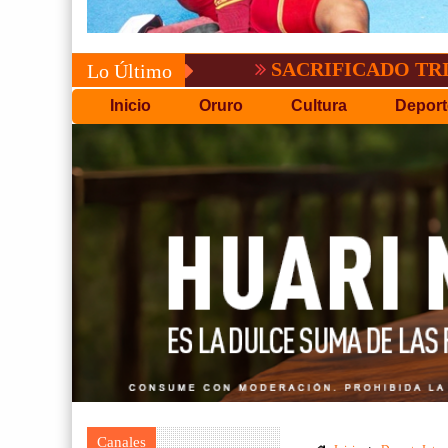
SACRIFICADO TRIUNFO DE 
Lo Último
Inicio
Oruro
Cultura
Deport
Canales