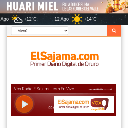
+12°C
12 Ago
+14°C
Oruro