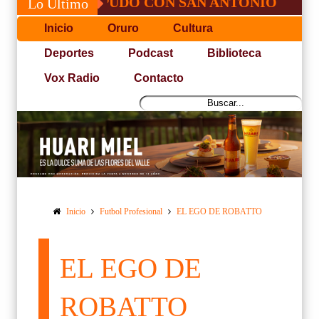
OSÉ, NO PUDO CON SAN ANTONIO
COPA 
Lo Último
Inicio
Oruro
Cultura
Deportes
Podcast
Biblioteca
Vox Radio
Contacto
Inicio
Futbol Profesional
EL EGO DE ROBATTO
EL EGO DE
ROBATTO