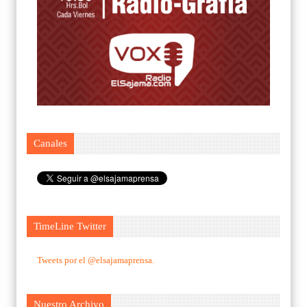
Canales
TimeLine Twitter
Tweets por el @elsajamaprensa.
Nuestro Archivo