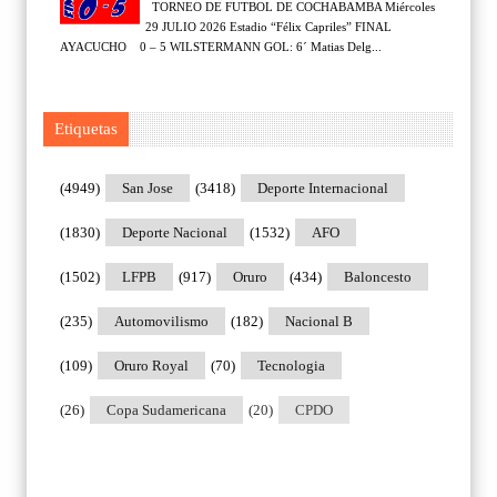
TORNEO DE FUTBOL DE COCHABAMBA Miércoles
29 JULIO 2026 Estadio “Félix Capriles” FINAL
AYACUCHO 0 – 5 WILSTERMANN GOL: 6´ Matias Delg...
Etiquetas
(4949)
San Jose
(3418)
Deporte Internacional
(1830)
Deporte Nacional
(1532)
AFO
(1502)
LFPB
(917)
Oruro
(434)
Baloncesto
(235)
Automovilismo
(182)
Nacional B
(109)
Oruro Royal
(70)
Tecnologia
(26)
Copa Sudamericana
(20)
CPDO