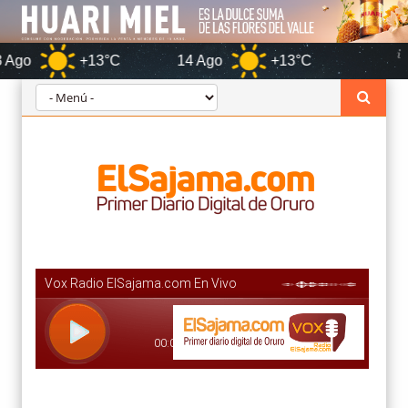
+13°C
14 Ago
+13°C
Oruro